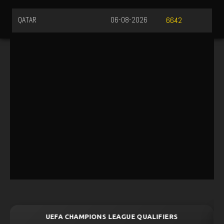
QATAR
06-08-2026
6642
ONS LEAGUE QUALIFIERS
UEFA CHAMPIONS L