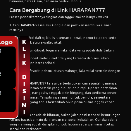
turnover, batas klaim, dan masa berlaku bonus.
Cara Bergabung di
Link HARAPAN777
Proses pendaftarannya singkat dan nggak makan banyak waktu.
1. Cari HARAPAN777 melalui Google dan pastikan membuka alamat
resminya.
2. Tekan tombol daftar, lalu isi username, email, nomor telepon, serta
KLIK DISINI
rekening bank atau e-wallet aktif.
3. Setelah akun dibuat, login memakai data yang sudah didaftarkan.
4. Lakukan deposit melalui metode yang tersedia dan sesuaikan
nominal dengan batas pribadi.
5. Pilih game favorit, pahami aturan mainnya, lalu mulai bermain dengan
santai.
Yang bikin HARAPAN777 terasa berbeda bukan cuma jumlah gamenya,
tetapi pengalaman pemain yang dibuat lebih rapi. Update permainan
berjalan rutin, navigasinya nggak bikin bingung, dan performa server
dijaga tetap lancar. Tampilannya ramah untuk pemula, sementara
koleksi game yang terus bertambah bikin pemain lama nggak cepat
bosan.
Tetap ingat, slot adalah hiburan, bukan jalan pasti mencari keuntungan.
Pasang batas bermain dan jangan mengejar kekalahan. Gunakan dana
yang memang sudah disiapkan untuk hiburan agar permainan tetap
santai dan terkontrol.