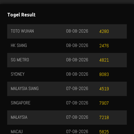
Togel Result
TOTO WUHAN
08-08-2026
4280
HK SIANG
08-08-2026
2476
SG METRO
08-08-2026
4821
SYDNEY
08-08-2026
8083
MALAYSIA SIANG
07-08-2026
4519
SINGAPORE
07-08-2026
7907
MALAYSIA
07-08-2026
7218
MACAU
07-08-2026
5825