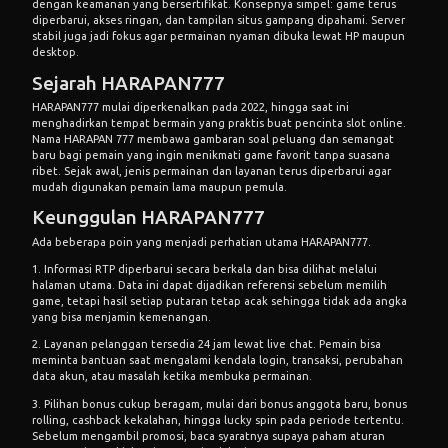
dengan keamanan yang bersertifikat. Konsepnya simpel: game terus
diperbarui, akses ringan, dan tampilan situs gampang dipahami. Server
stabil juga jadi fokus agar permainan nyaman dibuka lewat HP maupun
desktop.
Sejarah HARAPAN777
HARAPAN777 mulai diperkenalkan pada 2022, hingga saat ini
menghadirkan tempat bermain yang praktis buat pencinta slot online.
Nama
HARAPAN 777
membawa gambaran soal peluang dan semangat
baru bagi pemain yang ingin menikmati game favorit tanpa suasana
ribet. Sejak awal, jenis permainan dan layanan terus diperbarui agar
mudah digunakan pemain lama maupun pemula.
Keunggulan HARAPAN777
Ada beberapa poin yang menjadi perhatian utama HARAPAN777.
1. Informasi RTP diperbarui secara berkala dan bisa dilihat melalui
halaman utama. Data ini dapat dijadikan referensi sebelum memilih
game, tetapi hasil setiap putaran tetap acak sehingga tidak ada angka
yang bisa menjamin kemenangan.
2. Layanan pelanggan tersedia 24 jam lewat live chat. Pemain bisa
meminta bantuan saat mengalami kendala login, transaksi, perubahan
data akun, atau masalah ketika membuka permainan.
3. Pilihan bonus cukup beragam, mulai dari bonus anggota baru, bonus
rolling, cashback kekalahan, hingga lucky spin pada periode tertentu.
Sebelum mengambil promosi, baca syaratnya supaya paham aturan