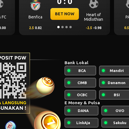
0 : 0
BET NOW
Vikingur
Linc
ktas
Thun
Reykjavik
Imp
0.70
0.5
0.60
-0.5
-0.72
-0.
Bank Lokal
BCA
Mandiri
CIMB
Danamon
OCBC
BSI
E Money & Pulsa
DANA
OVO
LinkAja
Sakuku