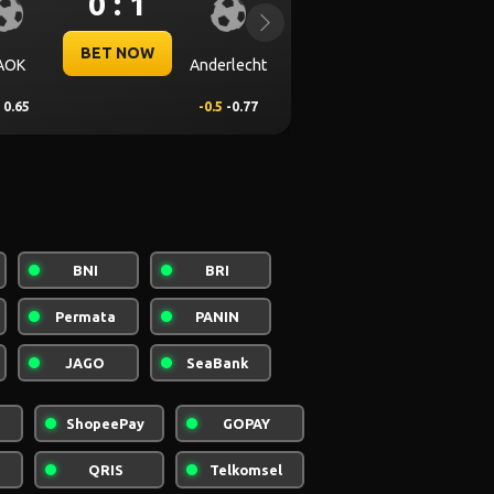
0 : 0
Next
BET NOW
oln Red
Omonia
s (n)
Nicosia
25
-0.71
0.25
0.59
BNI
BRI
Permata
PANIN
JAGO
SeaBank
ShopeePay
GOPAY
QRIS
Telkomsel