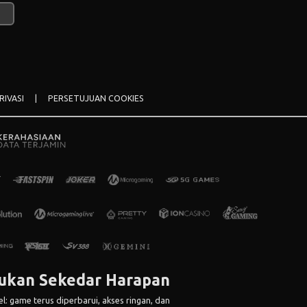
RIVASI
|
PERSETUJUAN COOKIES
ukan Sekedar Harapan
l: game terus diperbarui, akses ringan, dan