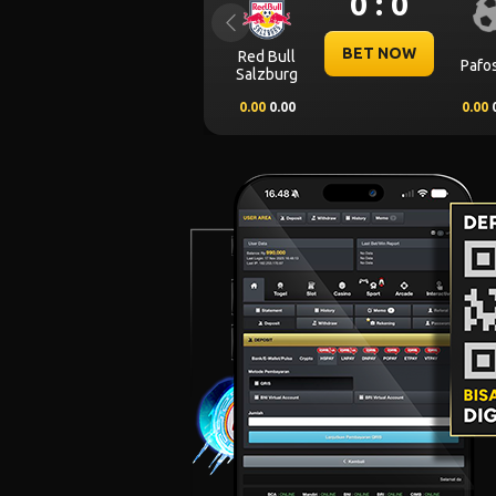
0 : 0
Previous
BET NOW
FC Hradec
Besi
Kralove
-0.25
-0.82
0.25