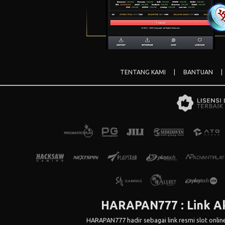
TENTANG KAMI
|
BANTUAN
|
HARAPAN777 : Link A
HARAPAN777
hadir sebagai link resmi slot onli