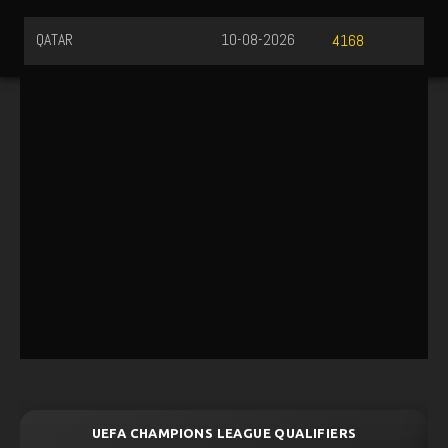
QATAR
10-08-2026
4168
ONS LEAGUE QUALIFIERS
UEFA CHAMPIONS L