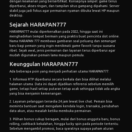
dengan keamanan yang bersertifikat. Konsepnya simpel: game terus
diperbarui, akses ringan, dan tampilan situs gampang dipahami. Server
stabil juga jadi fokus agar permainan nyaman dibuka lewat HP maupun
desktop.
Sejarah HARAPAN777
HARAPAN777 mulai diperkenalkan pada 2022, hingga saat ini
menghadirkan tempat bermain yang praktis buat pencinta slot online.
Nama
HARAPAN 777
membawa gambaran soal peluang dan semangat
baru bagi pemain yang ingin menikmati game favorit tanpa suasana
ribet. Sejak awal, jenis permainan dan layanan terus diperbarui agar
mudah digunakan pemain lama maupun pemula.
Keunggulan HARAPAN777
Ada beberapa poin yang menjadi perhatian utama HARAPAN777.
1. Informasi RTP diperbarui secara berkala dan bisa dilihat melalui
halaman utama. Data ini dapat dijadikan referensi sebelum memilih
game, tetapi hasil setiap putaran tetap acak sehingga tidak ada angka
yang bisa menjamin kemenangan.
2. Layanan pelanggan tersedia 24 jam lewat live chat. Pemain bisa
meminta bantuan saat mengalami kendala login, transaksi, perubahan
data akun, atau masalah ketika membuka permainan.
3. Pilihan bonus cukup beragam, mulai dari bonus anggota baru, bonus
rolling, cashback kekalahan, hingga lucky spin pada periode tertentu.
Sebelum mengambil promosi, baca syaratnya supaya paham aturan