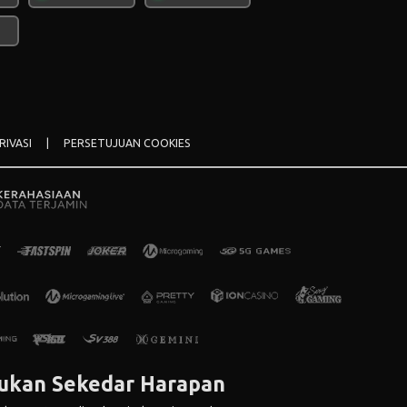
RIVASI
|
PERSETUJUAN COOKIES
ukan Sekedar Harapan
l: game terus diperbarui, akses ringan, dan