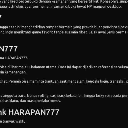
l juga jadi fokus agar permainan nyaman dibuka lewat HP maupun desktop.
7
gga saat ini menghadirkan tempat bermain yang praktis buat pencinta slot 
g ingin menikmati game favorit tanpa suasana ribet. Sejak awal, jenis perma
N777
tama HARAPAN777.
bisa dilihat melalui halaman utama. Data ini dapat dijadikan referensi sebelum
amin kemenangan.
e chat. Pemain bisa meminta bantuan saat mengalami kendala login, transaksi,
us anggota baru, bonus rolling, cashback kekalahan, hingga lucky spin pada p
batas klaim, dan masa berlaku bonus.
ink HARAPAN777
n banyak waktu.
an membuka alamat resminya.