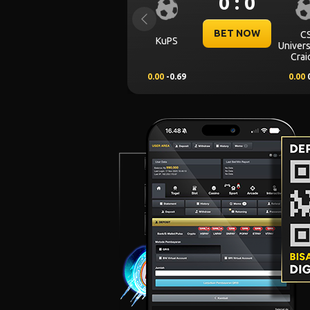
0 : 0
Previous
BET NOW
Jagiellonia
Range
Bialystok
0.00
-0.82
0.00