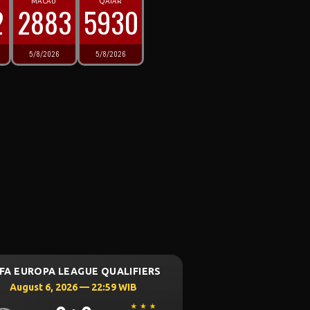
MACAU
QATAR
2
2883
5930
5/8/2026
5/8/2026
FA EUROPA LEAGUE QUALIFIERS
August 7, 2026 — 00:45 WIB