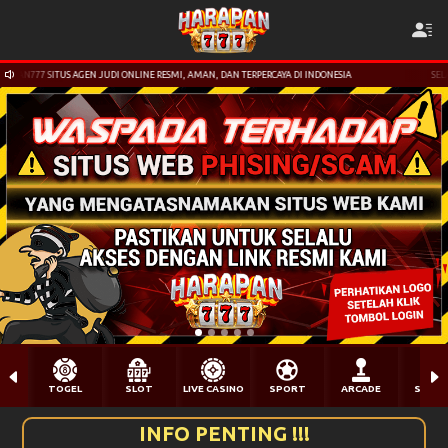
N777 SITUS AGEN JUDI ONLINE RESMI, AMAN, DAN TERPERCAYA DI INDONESIA
SELAMAT
TOGEL
SLOT
LIVE CASINO
SPORT
ARCADE
SABU
INFO PENTING !!!