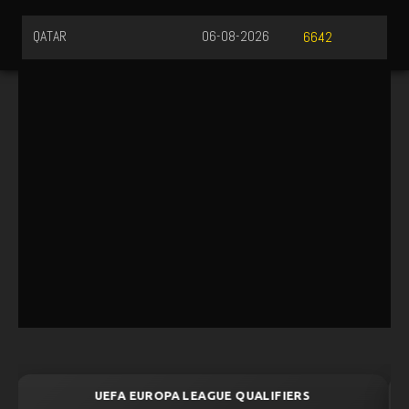
QATAR
06-08-2026
6642
UE QUALIFIERS
UEFA EUROPA LEAGUE QU