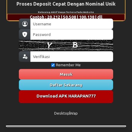
Proses Deposit Cepat Dengan Nominal Unik
Rekening Aktif Hanya Tertera Pada Website
Contoh : 20.212 | 50.508 | 100.138 | dll
Remember Me
Masuk
Daftar Sekarang
Download APK HARAPAN777
Desktop
Wap