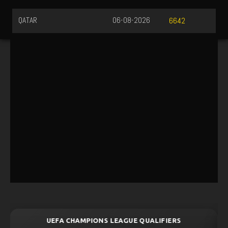
QATAR
06-08-2026
6642
ONS LEAGUE QUALIFIERS
UEFA CHAMPIONS L