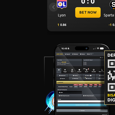
0 : 0
Previous
BET NOW
Union 
Bodo Glimt
Gill
0.75
0.82
-0.75