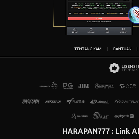
TENTANG KAMI
|
BANTUAN
|
HARAPAN777 : Link A