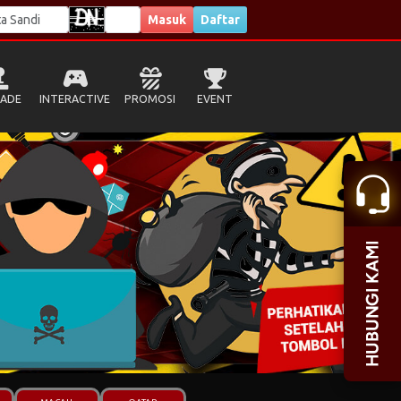
T DATANG DI HARAPAN777 SITUS AGEN JUDI ONLINE RESMI, AMAN, DAN TERPERCAYA 
Masuk
Daftar
ADE
INTERACTIVE
PROMOSI
EVENT