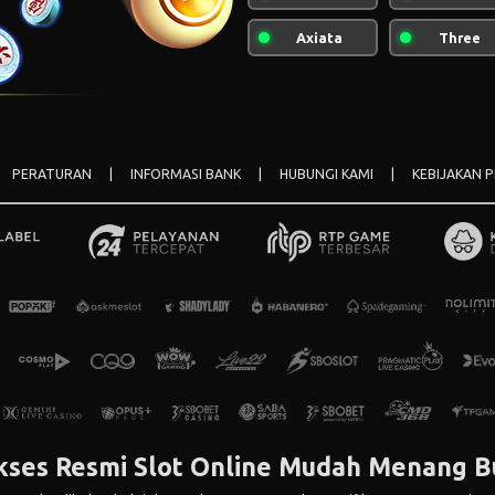
Axiata
Three
PERATURAN
|
INFORMASI BANK
|
HUBUNGI KAMI
|
KEBIJAKAN P
kses Resmi Slot Online Mudah Menang B