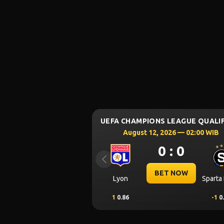
 CHAMPIONS LEAGUE QUALIFIERS
UEFA CHAMPIONS LEAG
August 12, 2026 — 01:15 WIB
August 11, 2026 —
0 : 0
0 : 0
Previous
BET NOW
BET NO
ovan
Mjallby
Bodo Glimt
islava
0.83
-0.5
0.99
0.75
0.82