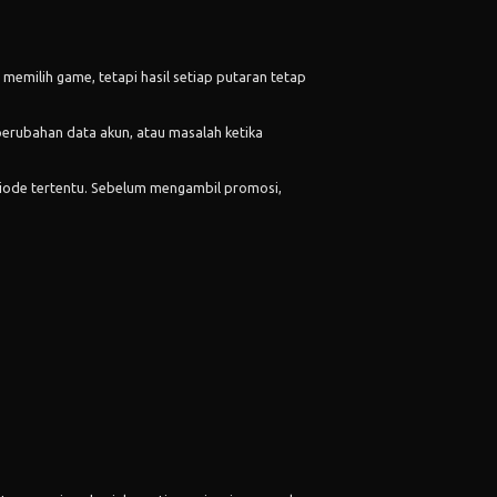
 memilih game, tetapi hasil setiap putaran tetap
 perubahan data akun, atau masalah ketika
eriode tertentu. Sebelum mengambil promosi,