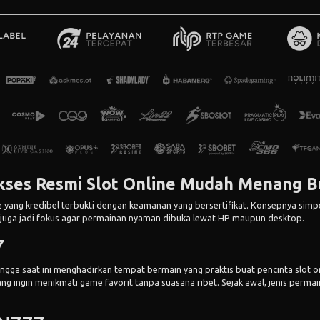
PERATURAN
|
INFORMASI BANK
|
HUBUNGI KAMI
|
KEBIJAKAN P
kses Resmi Slot Online Mudah Menang B
ne yang kredibel terbukti dengan keamanan yang bersertifikat. Konsepnya simpe
l juga jadi fokus agar permainan nyaman dibuka lewat HP maupun desktop.
7
gga saat ini menghadirkan tempat bermain yang praktis buat pencinta slot 
g ingin menikmati game favorit tanpa suasana ribet. Sejak awal, jenis perma