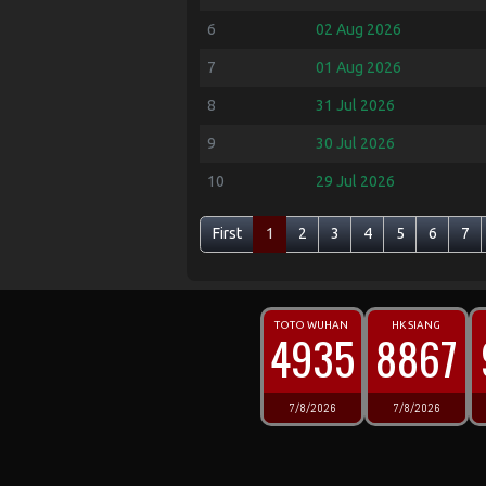
6
02 Aug 2026
7
01 Aug 2026
8
31 Jul 2026
9
30 Jul 2026
10
29 Jul 2026
First
1
2
3
4
5
6
7
TOTO WUHAN
HK SIANG
4935
8867
7/8/2026
7/8/2026