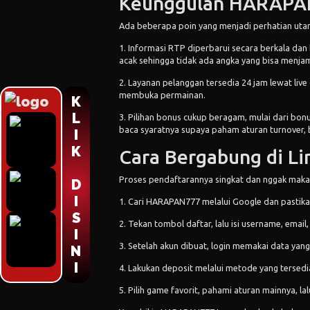
Keunggulan HARAPA
Ada beberapa poin yang menjadi perhatian u
1. Informasi RTP diperbarui secara berkala dan 
acak sehingga tidak ada angka yang bisa menj
2. Layanan pelanggan tersedia 24 jam lewat liv
KLIK DISINI
membuka permainan.
3. Pilihan bonus cukup beragam, mulai dari bon
baca syaratnya supaya paham aturan turnover, 
Cara Bergabung di
L
Proses pendaftarannya singkat dan nggak maka
1. Cari HARAPAN777 melalui Google dan pastik
2. Tekan tombol daftar, lalu isi username, email
3. Setelah akun dibuat, login memakai data yan
4. Lakukan deposit melalui metode yang tersedi
5. Pilih game favorit, pahami aturan mainnya, la