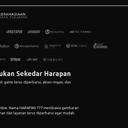
RIVASI
|
PERSETUJUAN COOKIES
ukan Sekedar Harapan
l: game terus diperbarui, akses ringan, dan
online. Nama
HARAPAN 777
membawa gambaran
inan dan layanan terus diperbarui agar mudah