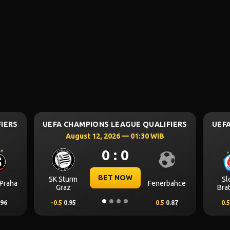
UE QUALIFIERS
E-FOOTBALL F24 INTERNATIONAL
FRIENDLY
 22:59 WIB
August 7, 2026 — 18:45 WIB
0 : 1
W
Union Saint-
Gilloise
BET NOW
e-Poland
e-Wales
-0.75
1.00
0.25
0.57
-0.25
-0.81