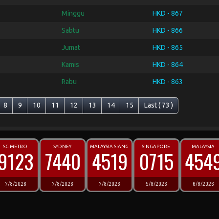
Minggu
HKD - 867
Sabtu
HKD - 866
Jumat
HKD - 865
Kamis
HKD - 864
Rabu
HKD - 863
8
9
10
11
12
13
14
15
Last ( 73 )
SG METRO
SYDNEY
MALAYSIA SIANG
SINGAPORE
MALAYSIA
9123
7440
4519
0715
454
7/8/2026
7/8/2026
7/8/2026
5/8/2026
6/8/2026