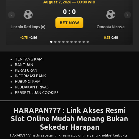
 7, 2026 — 00:00 WIB
August 6, 202
0 : 0
0 
Previous
Next
BET NOW
BET
Omonia Nicosia
Maccabi Tel Aviv (n)
0.75
0.68
0.25
0.68
TENTANG KAMI
BANTUAN
PERATURAN
INFORMASI BANK
HUBUNGI KAMI
KEBIJAKAN PRIVASI
PERSETUJUAN COOKIES
HARAPAN777 : Link Akses Resmi
Slot Online Mudah Menang Bukan
Sekedar Harapan
HARAPAN777
hadir sebagai link resmi slot online yang kredibel terbukti