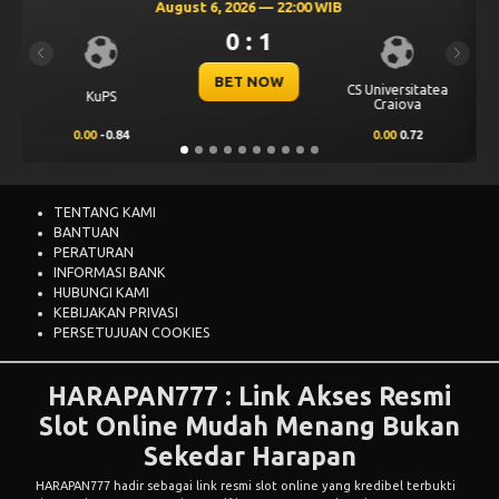
 6, 2026 — 22:00 WIB
August 7, 202
0 : 1
0 
Previous
Next
BET NOW
BET
CS Universitatea
Red Bull Salzburg
Craiova
0.00
0.72
0.75
0.55
TENTANG KAMI
BANTUAN
PERATURAN
INFORMASI BANK
HUBUNGI KAMI
KEBIJAKAN PRIVASI
PERSETUJUAN COOKIES
HARAPAN777 : Link Akses Resmi
Slot Online Mudah Menang Bukan
Sekedar Harapan
HARAPAN777
hadir sebagai link resmi slot online yang kredibel terbukti