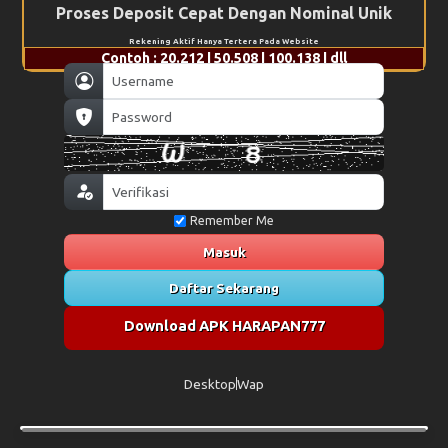
Proses Deposit Cepat Dengan Nominal Unik
Rekening Aktif Hanya Tertera Pada Website
Contoh : 20.212 | 50.508 | 100.138 | dll
Remember Me
Masuk
Daftar Sekarang
Download APK HARAPAN777
Desktop
Wap