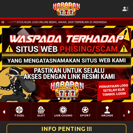
PAN777 SITUS AGEN JUDI ONLINE RESMI, AMAN, DAN TERPERCAYA DI INDONESIA
SELAM
TOGEL
SLOT
LIVE CASINO
SPORT
ARCADE
SABU
INFO PENTING !!!