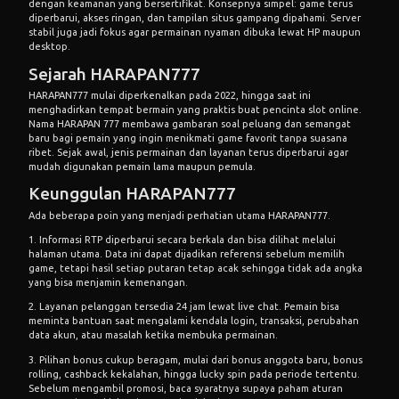
dengan keamanan yang bersertifikat. Konsepnya simpel: game terus
diperbarui, akses ringan, dan tampilan situs gampang dipahami. Server
stabil juga jadi fokus agar permainan nyaman dibuka lewat HP maupun
desktop.
Sejarah HARAPAN777
HARAPAN777 mulai diperkenalkan pada 2022, hingga saat ini
menghadirkan tempat bermain yang praktis buat pencinta slot online.
Nama
HARAPAN 777
membawa gambaran soal peluang dan semangat
baru bagi pemain yang ingin menikmati game favorit tanpa suasana
ribet. Sejak awal, jenis permainan dan layanan terus diperbarui agar
mudah digunakan pemain lama maupun pemula.
Keunggulan HARAPAN777
Ada beberapa poin yang menjadi perhatian utama HARAPAN777.
1. Informasi RTP diperbarui secara berkala dan bisa dilihat melalui
halaman utama. Data ini dapat dijadikan referensi sebelum memilih
game, tetapi hasil setiap putaran tetap acak sehingga tidak ada angka
yang bisa menjamin kemenangan.
2. Layanan pelanggan tersedia 24 jam lewat live chat. Pemain bisa
meminta bantuan saat mengalami kendala login, transaksi, perubahan
data akun, atau masalah ketika membuka permainan.
3. Pilihan bonus cukup beragam, mulai dari bonus anggota baru, bonus
rolling, cashback kekalahan, hingga lucky spin pada periode tertentu.
Sebelum mengambil promosi, baca syaratnya supaya paham aturan