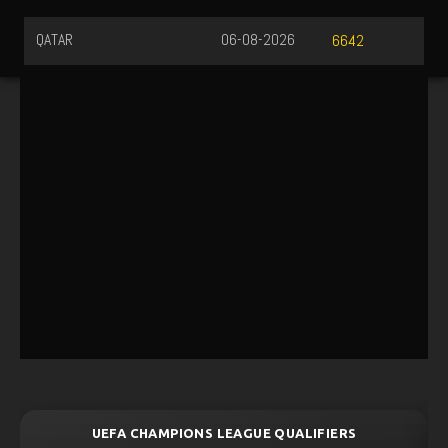
QATAR
06-08-2026
6642
MPIONS LEAGUE QUALIFIERS
UEFA CHAMPION