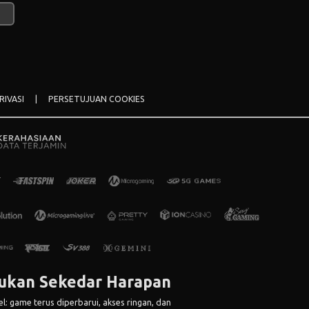
RIVASI
|
PERSETUJUAN COOKIES
ukan Sekedar Harapan