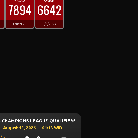
MACAU
QATAR
8
7894
6642
6/8/2026
6/8/2026
-FOOTBALL F24 INTERNATIONAL
FRIENDLY
August 7, 2026 — 19:00 WIB