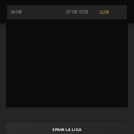
QATAR
07-08-2026
3158
PAIN LA LIGA
SPAIN 