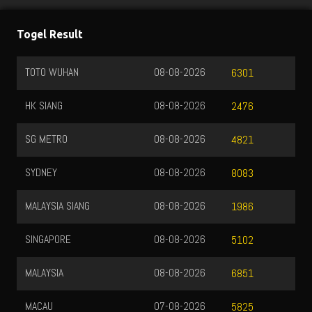
Togel Result
TOTO WUHAN
08-08-2026
6301
HK SIANG
08-08-2026
2476
SG METRO
08-08-2026
4821
SYDNEY
08-08-2026
8083
MALAYSIA SIANG
08-08-2026
1986
SINGAPORE
08-08-2026
5102
MALAYSIA
08-08-2026
6851
MACAU
07-08-2026
5825