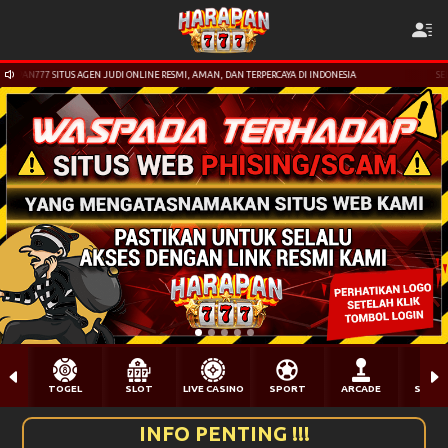
AN777 SITUS AGEN JUDI ONLINE RESMI, AMAN, DAN TERPERCAYA DI INDONESIA
SELAMA
TOGEL
SLOT
LIVE CASINO
SPORT
ARCADE
SABU
INFO PENTING !!!