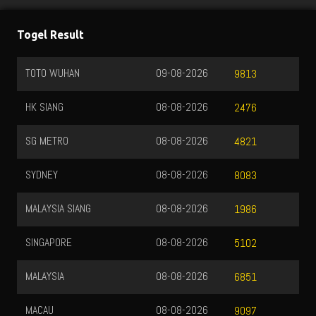
Togel Result
TOTO WUHAN
09-08-2026
9813
HK SIANG
08-08-2026
2476
SG METRO
08-08-2026
4821
SYDNEY
08-08-2026
8083
MALAYSIA SIANG
08-08-2026
1986
SINGAPORE
08-08-2026
5102
MALAYSIA
08-08-2026
6851
MACAU
08-08-2026
9097