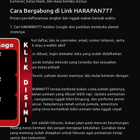
turnover, batas klaim, dan masa berlaku bonus.
Cara Bergabung di
Link HARAPAN777
Proses pendaftarannya singkat dan nggak makan banyak waktu.
1. Cari HARAPAN777 melalui Google dan pastikan membuka alamat
resminya.
2. Tekan tombol daftar, lalu isi username, email, nomor telepon, serta
KLIK DISINI
rekening bank atau e-wallet aktif.
3. Setelah akun dibuat, login memakai data yang sudah didaftarkan.
4. Lakukan deposit melalui metode yang tersedia dan sesuaikan
nominal dengan batas pribadi.
5. Pilih game favorit, pahami aturan mainnya, lalu mulai bermain dengan
santai.
Yang bikin HARAPAN777 terasa berbeda bukan cuma jumlah gamenya,
tetapi pengalaman pemain yang dibuat lebih rapi. Update permainan
berjalan rutin, navigasinya nggak bikin bingung, dan performa server
dijaga tetap lancar. Tampilannya ramah untuk pemula, sementara
koleksi game yang terus bertambah bikin pemain lama nggak cepat
bosan.
Tetap ingat, slot adalah hiburan, bukan jalan pasti mencari keuntungan.
Pasang batas bermain dan jangan mengejar kekalahan. Gunakan dana
yang memang sudah disiapkan untuk hiburan agar permainan tetap
santai dan terkontrol.