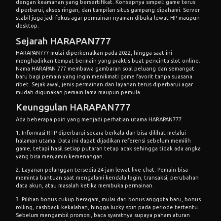
dengan keamanan yang bersertifikat. Konsepnya simpel: game terus
diperbarui, akses ringan, dan tampilan situs gampang dipahami. Server
stabil juga jadi fokus agar permainan nyaman dibuka lewat HP maupun
desktop.
Sejarah HARAPAN777
HARAPAN777 mulai diperkenalkan pada 2022, hingga saat ini
menghadirkan tempat bermain yang praktis buat pencinta slot online.
Nama
HARAPAN 777
membawa gambaran soal peluang dan semangat
baru bagi pemain yang ingin menikmati game favorit tanpa suasana
ribet. Sejak awal, jenis permainan dan layanan terus diperbarui agar
mudah digunakan pemain lama maupun pemula.
Keunggulan HARAPAN777
Ada beberapa poin yang menjadi perhatian utama HARAPAN777.
1. Informasi RTP diperbarui secara berkala dan bisa dilihat melalui
halaman utama. Data ini dapat dijadikan referensi sebelum memilih
game, tetapi hasil setiap putaran tetap acak sehingga tidak ada angka
yang bisa menjamin kemenangan.
2. Layanan pelanggan tersedia 24 jam lewat live chat. Pemain bisa
meminta bantuan saat mengalami kendala login, transaksi, perubahan
data akun, atau masalah ketika membuka permainan.
3. Pilihan bonus cukup beragam, mulai dari bonus anggota baru, bonus
rolling, cashback kekalahan, hingga lucky spin pada periode tertentu.
Sebelum mengambil promosi, baca syaratnya supaya paham aturan