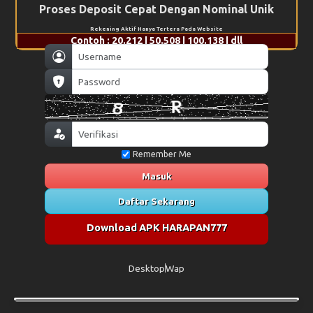
Proses Deposit Cepat Dengan Nominal Unik
Rekening Aktif Hanya Tertera Pada Website
Contoh : 20.212 | 50.508 | 100.138 | dll
Remember Me
Masuk
Daftar Sekarang
Download APK HARAPAN777
Desktop
Wap