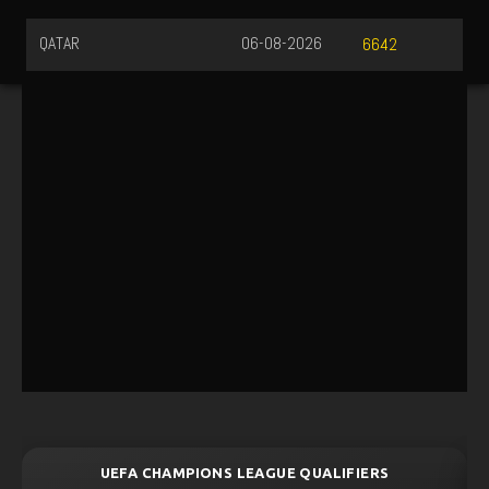
QATAR
06-08-2026
6642
ONS LEAGUE QUALIFIERS
UEFA CHAMPIONS L