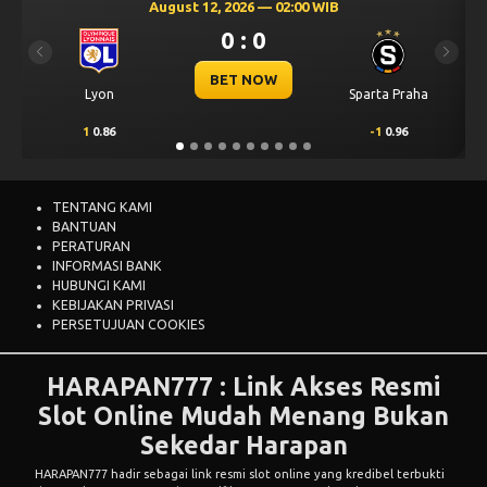
12, 2026 — 02:00 WIB
August 12, 20
0 : 0
0 
Previous
Next
BET NOW
BET
Sparta Praha
SK Sturm Graz
-1
0.96
-0.5
0.95
TENTANG KAMI
BANTUAN
PERATURAN
INFORMASI BANK
HUBUNGI KAMI
KEBIJAKAN PRIVASI
PERSETUJUAN COOKIES
HARAPAN777 : Link Akses Resmi
Slot Online Mudah Menang Bukan
Sekedar Harapan
HARAPAN777
hadir sebagai link resmi slot online yang kredibel terbukti