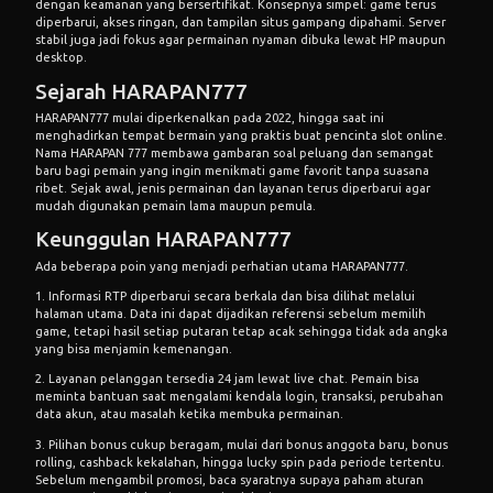
dengan keamanan yang bersertifikat. Konsepnya simpel: game terus
diperbarui, akses ringan, dan tampilan situs gampang dipahami. Server
stabil juga jadi fokus agar permainan nyaman dibuka lewat HP maupun
desktop.
Sejarah HARAPAN777
HARAPAN777 mulai diperkenalkan pada 2022, hingga saat ini
menghadirkan tempat bermain yang praktis buat pencinta slot online.
Nama
HARAPAN 777
membawa gambaran soal peluang dan semangat
baru bagi pemain yang ingin menikmati game favorit tanpa suasana
ribet. Sejak awal, jenis permainan dan layanan terus diperbarui agar
mudah digunakan pemain lama maupun pemula.
Keunggulan HARAPAN777
Ada beberapa poin yang menjadi perhatian utama HARAPAN777.
1. Informasi RTP diperbarui secara berkala dan bisa dilihat melalui
halaman utama. Data ini dapat dijadikan referensi sebelum memilih
game, tetapi hasil setiap putaran tetap acak sehingga tidak ada angka
yang bisa menjamin kemenangan.
2. Layanan pelanggan tersedia 24 jam lewat live chat. Pemain bisa
meminta bantuan saat mengalami kendala login, transaksi, perubahan
data akun, atau masalah ketika membuka permainan.
3. Pilihan bonus cukup beragam, mulai dari bonus anggota baru, bonus
rolling, cashback kekalahan, hingga lucky spin pada periode tertentu.
Sebelum mengambil promosi, baca syaratnya supaya paham aturan