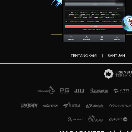
TENTANG KAMI
|
BANTUAN
|