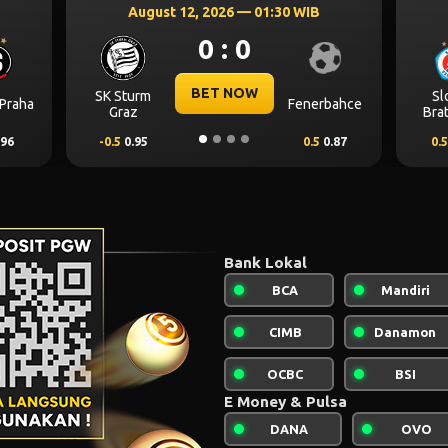
FRIENDLY
:59 WIB
August 7, 2026 — 15:45 WIB
0 : 1
Union Saint-
Gilloise
BET NOW
e-Poland
e-Finland
-0.75
1.00
0.75
0.61
-0.75
-0.85
Bank Lokal
BCA
Mandiri
CIMB
Danamon
OCBC
BSI
E Money & Pulsa