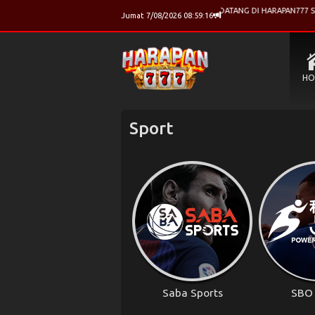
SELAMAT DATANG DI HARAPAN777 SITUS
Jumat 7/08/2026 08:59:16
HO
Sport
Saba Sports
SBO 