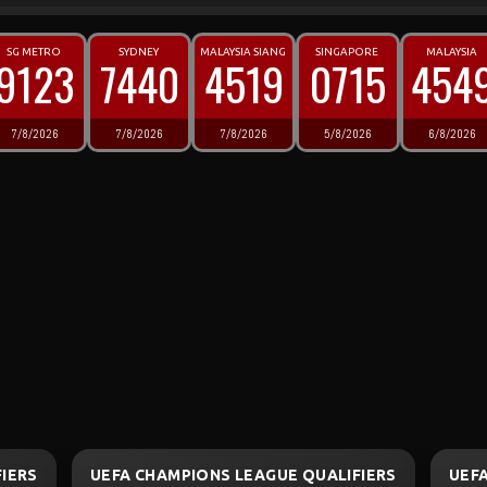
SG METRO
SYDNEY
MALAYSIA SIANG
SINGAPORE
MALAYSIA
9123
7440
4519
0715
454
7/8/2026
7/8/2026
7/8/2026
5/8/2026
6/8/2026
 QUALIFIERS
E-FOOTBALL F24 INTERNATIONAL