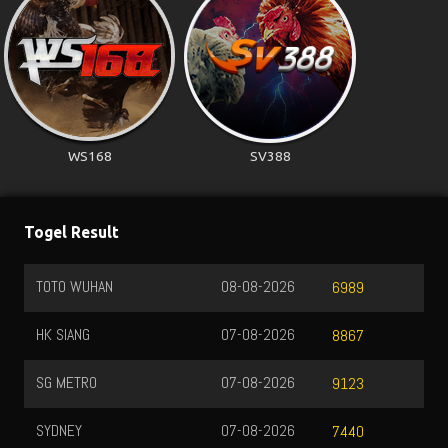
WS168
SV388
Togel Result
TOTO WUHAN
08-08-2026
6989
HK SIANG
07-08-2026
8867
SG METRO
07-08-2026
9123
SYDNEY
07-08-2026
7440