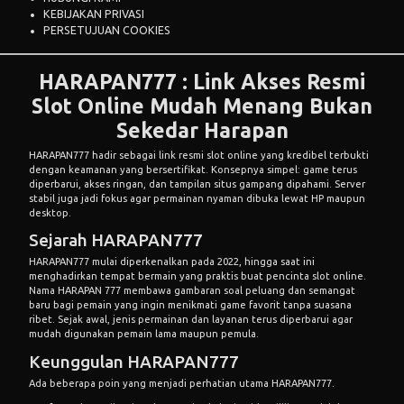
KEBIJAKAN PRIVASI
PERSETUJUAN COOKIES
HARAPAN777 : Link Akses Resmi
Slot Online Mudah Menang Bukan
Sekedar Harapan
HARAPAN777
hadir sebagai link resmi slot online yang kredibel terbukti
dengan keamanan yang bersertifikat. Konsepnya simpel: game terus
diperbarui, akses ringan, dan tampilan situs gampang dipahami. Server
stabil juga jadi fokus agar permainan nyaman dibuka lewat HP maupun
desktop.
Sejarah HARAPAN777
HARAPAN777 mulai diperkenalkan pada 2022, hingga saat ini
menghadirkan tempat bermain yang praktis buat pencinta slot online.
Nama
HARAPAN 777
membawa gambaran soal peluang dan semangat
baru bagi pemain yang ingin menikmati game favorit tanpa suasana
ribet. Sejak awal, jenis permainan dan layanan terus diperbarui agar
mudah digunakan pemain lama maupun pemula.
Keunggulan HARAPAN777
Ada beberapa poin yang menjadi perhatian utama HARAPAN777.