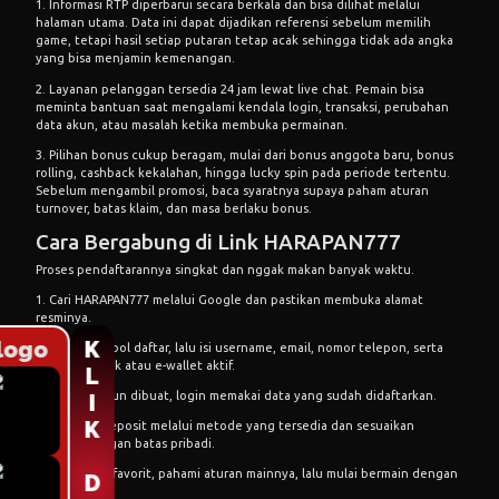
1. Informasi RTP diperbarui secara berkala dan bisa dilihat melalui
halaman utama. Data ini dapat dijadikan referensi sebelum memilih
game, tetapi hasil setiap putaran tetap acak sehingga tidak ada angka
yang bisa menjamin kemenangan.
2. Layanan pelanggan tersedia 24 jam lewat live chat. Pemain bisa
meminta bantuan saat mengalami kendala login, transaksi, perubahan
data akun, atau masalah ketika membuka permainan.
3. Pilihan bonus cukup beragam, mulai dari bonus anggota baru, bonus
rolling, cashback kekalahan, hingga lucky spin pada periode tertentu.
Sebelum mengambil promosi, baca syaratnya supaya paham aturan
turnover, batas klaim, dan masa berlaku bonus.
Cara Bergabung di
Link HARAPAN777
Proses pendaftarannya singkat dan nggak makan banyak waktu.
1. Cari HARAPAN777 melalui Google dan pastikan membuka alamat
resminya.
KLIK DISINI
2. Tekan tombol daftar, lalu isi username, email, nomor telepon, serta
rekening bank atau e-wallet aktif.
3. Setelah akun dibuat, login memakai data yang sudah didaftarkan.
4. Lakukan deposit melalui metode yang tersedia dan sesuaikan
nominal dengan batas pribadi.
5. Pilih game favorit, pahami aturan mainnya, lalu mulai bermain dengan
santai.