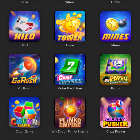
HILO
Tower
Mines
Go Rush
Color Prediction
Pappu
Color Game
Win Drop - Plinko Empire
Crazy Pusher