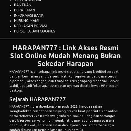
INFORMASI BANK
HUBUNGI KAMI
KEBIJAKAN PRIVASI
PERSETUJUAN COOKIES
HARAPAN777 : Link Akses Resmi
Slot Online Mudah Menang Bukan
Sekedar Harapan
HARAPAN777
hadir sebagai link resmi slot online yang kredibel terbukti
dengan keamanan yang bersertifikat. Konsepnya simpel: game terus
diperbarui, akses ringan, dan tampilan situs gampang dipahami. Server
stabil juga jadi fokus agar permainan nyaman dibuka lewat HP maupun
desktop.
Sejarah HARAPAN777
HARAPAN777 mulai diperkenalkan pada 2022, hingga saat ini
menghadirkan tempat bermain yang praktis buat pencinta slot online.
Nama
HARAPAN 777
membawa gambaran soal peluang dan semangat
baru bagi pemain yang ingin menikmati game favorit tanpa suasana
ribet. Sejak awal, jenis permainan dan layanan terus diperbarui agar
mudah digunakan pemain lama maupun pemula.
Keunggulan HARAPAN777