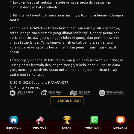
5. Pilih game favorit, pahami aturan mainnya, lalu mulai bermain dengan
santai.
Yang bikin HARAPAN777 terasa berbeda bukan cuma jumlah gamenya,
tetapi pengalaman pemain yang dibuat lebih rapi. Update permainan
berjalan rutin, navigasinya nggak bikin bingung, dan performa server
dijaga tetap lancar. Tampilannya ramah untuk pemula, sementara
koleksi game yang terus bertambah bikin pemain lama nggak cepat
bosan.
Tetap ingat, slot adalah hiburan, bukan jalan pasti mencari keuntungan.
Pasang batas bermain dan jangan mengejar kekalahan. Gunakan dana
yang memang sudah disiapkan untuk hiburan agar permainan tetap
santai dan terkontrol.
© 2015 - 2026 Copyright HARAPAN777.
All Rights Reserved.
LAPOR PUSAT
u*****i Berhasil Withdraw Rp 8.863.000,00
BERANDA
PROMOSI
EVENT
WHATSAPP
LIVECHAT