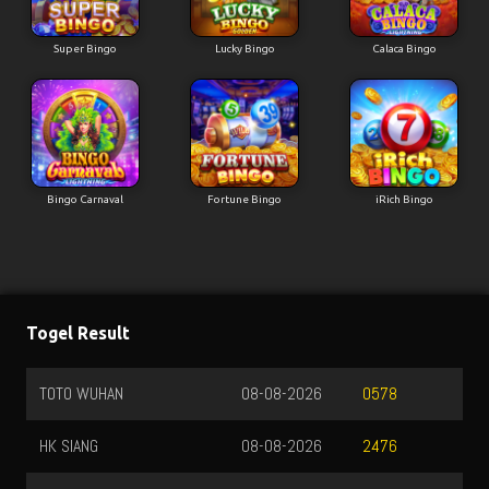
Bingo Carnaval
Fortune Bingo
iRich Bingo
Togel Result
TOTO WUHAN
08-08-2026
0578
HK SIANG
08-08-2026
2476
SG METRO
07-08-2026
9123