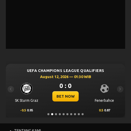
UEFA CHAMPIONS LEAGUE QUALIFIERS
August 12, 2026 — 01:30 WIB
0 : 0
Previous
Next
BET NOW
SK Sturm Graz
Fenerbahce
-0.5
0.95
0.5
0.87
TENTANG KAMI
BANTUAN
PERATURAN