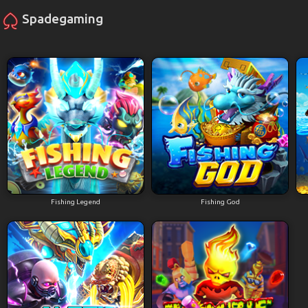
Fishing Legend
Fishing God