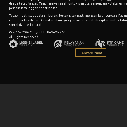
mengejar kekalahan. Gunakan dana yang memang sudah disiapkan untuk hibu
santai dan terkontrol.
© 2015 - 2026 Copyright HARAPAN777.
All Rights Reserved.
LAPOR PUSAT