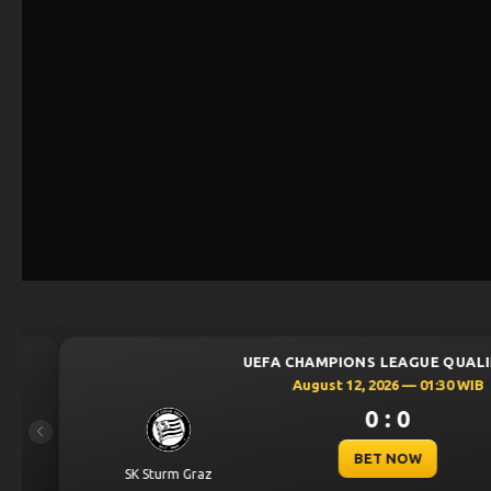
UEFA CHAMPIONS LEAGUE QUALIFIER
August 12, 2026 — 01:30 WIB
0 : 0
Previous
BET NOW
SK Sturm Graz
-0.5
0.95