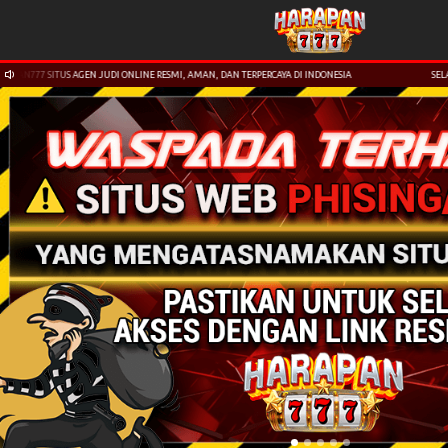
 AGEN JUDI ONLINE RESMI, AMAN, DAN TERPERCAYA DI INDONESIA
SELAMAT DATANG DI
TOGEL
SLOT
LIVE CASINO
SPORT
ARCADE
SABU