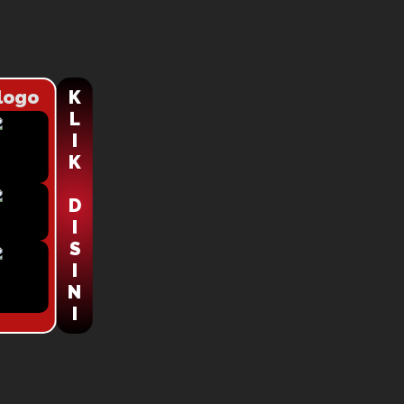
KLIK DISINI